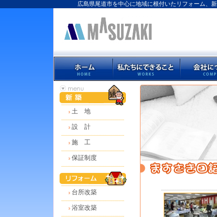
広島県尾道市を中心に地域に根付いたリフォーム、新
土 地
設 計
施 工
保証制度
台所改築
浴室改築