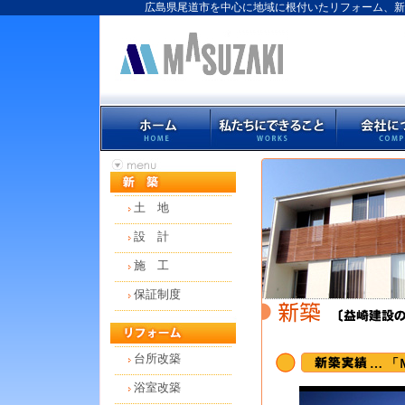
広島県尾道市を中心に地域に根付いたリフォーム、新
土 地
設 計
施 工
保証制度
台所改築
… 「
浴室改築