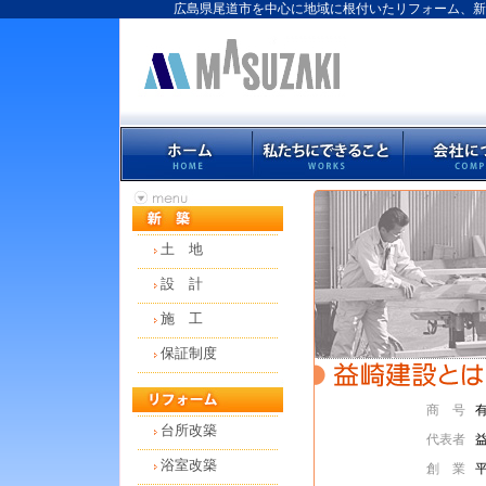
広島県尾道市を中心に地域に根付いたリフォーム、新
土 地
設 計
施 工
保証制度
商 号
台所改築
代表者
浴室改築
創 業