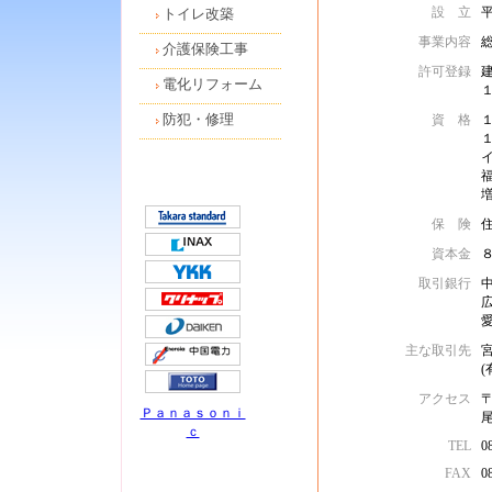
設 立
トイレ改築
事業内容
介護保険工事
許可登録
電化リフォーム
防犯・修理
資 格
保 険
住
資本金
取引銀行
主な取引先
宮
アクセス
〒
Ｐａｎａｓｏｎｉ
ｃ
TEL
0
FAX
0