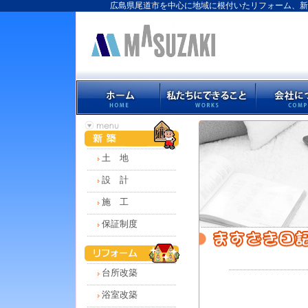
広島県尾道市を中心に地域に根付いたリフォーム、新
土 地
設 計
施 工
保証制度
台所改築
浴室改築