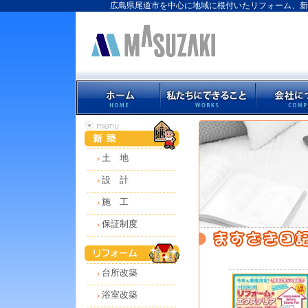
広島県尾道市を中心に地域に根付いたリフォーム、新
土 地
設 計
施 工
保証制度
台所改築
浴室改築