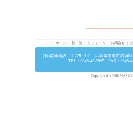
｜
ホーム
｜
新 築
｜
リフォーム
｜
お問合せ
｜
(有)益崎建設 〒729-0141 広島県尾道市高須町13
TEL：0848-46-2995 FAX：0848-46
Copyright (C) 2006 MASUZAKI