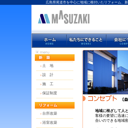
広島県尾道市を中心に地域に根付いたリフォーム、新
土 地
設 計
施 工
保証制度
地域に根ざして人
台所改築
客様の要望に迅速
合いのできる地域
浴室改築